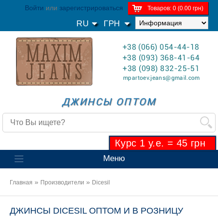
Войти
или
зарегистрироваться
Товаров: 0 (0.00 грн)
RU
ГРН
+38 (066) 054-44-18
+38 (093) 368-41-64
+38 (098) 832-25-51
mpartoev.jeans@gmail.com
ДЖИНСЫ ОПТОМ
Курс 1 у.е. = 45 грн
Меню
»
»
Главная
Производители
Dicesil
ДЖИНСЫ DICESIL ОПТОМ И В РОЗНИЦУ