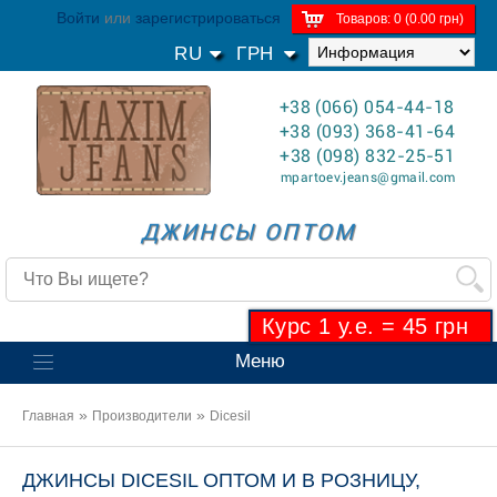
Войти
или
зарегистрироваться
Товаров: 0 (0.00 грн)
RU
ГРН
+38 (066) 054-44-18
+38 (093) 368-41-64
+38 (098) 832-25-51
mpartoev.jeans@gmail.com
ДЖИНСЫ ОПТОМ
Курс 1 у.е. = 45 грн
Меню
»
»
Главная
Производители
Dicesil
ДЖИНСЫ DICESIL ОПТОМ И В РОЗНИЦУ,