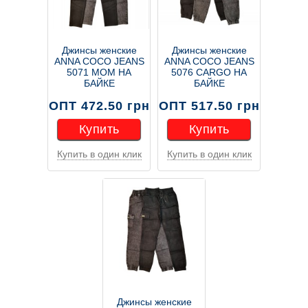
Джинсы женские
Джинсы женские
ANNA COCO JEANS
ANNA COCO JEANS
5071 MOM НА
5076 CARGO НА
БАЙКЕ
БАЙКЕ
ОПТ 472.50 грн
ОПТ 517.50 грн
Купить
Купить
Купить в один клик
Купить в один клик
Купить
Купить
Джинсы женские