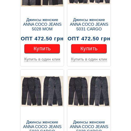
Джинсы женские
Джинсы женские
ANNA COCO JEANS
ANNA COCO JEANS
5028 MOM
5031 CARGO
ОПТ 472.50 грн
ОПТ 472.50 грн
Купить
Купить
Купить в один клик
Купить в один клик
Купить
Купить
Джинсы женские
Джинсы женские
ANNA COCO JEANS
ANNA COCO JEANS