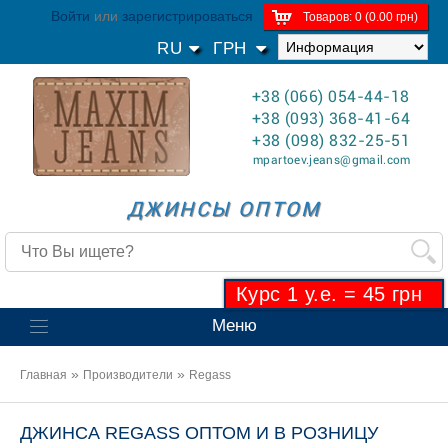
Войти
или
зарегистрироваться
Товаров: 0 (0.00 грн)
RU
ГРН
+38 (066) 054-44-18
+38 (093) 368-41-64
+38 (098) 832-25-51
mpartoev.jeans@gmail.com
ДЖИНСЫ ОПТОМ
Курс 1 у.е. = 45 грн
Меню
»
»
Главная
Производители
Regass
ДЖИНСА REGASS ОПТОМ И В РОЗНИЦУ