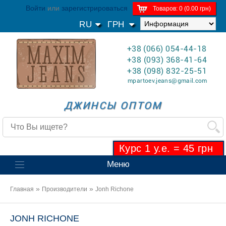
Войти
или
зарегистрироваться
Товаров: 0 (0.00 грн)
RU
ГРН
+38 (066) 054-44-18
+38 (093) 368-41-64
+38 (098) 832-25-51
mpartoev.jeans@gmail.com
ДЖИНСЫ ОПТОМ
Курс 1 у.е. = 45 грн
Меню
»
»
Главная
Производители
Jonh Richone
JONH RICHONE