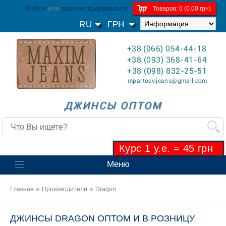
Войти
или
зарегистрироваться
Товаров: 0 (0.00 грн)
RU
ГРН
+38 (066) 054-44-18
+38 (093) 368-41-64
+38 (098) 832-25-51
mpartoev.jeans@gmail.com
ДЖИНСЫ ОПТОМ
Курс 1 у.е. = 45 грн
Меню
»
»
Главная
Производители
Dragon
ДЖИНСЫ DRAGON ОПТОМ И В РОЗНИЦУ