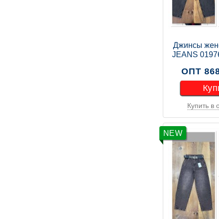
Джинсы жен
JEANS 0197
ОПТ 868
Куп
Купить в 
Куп
NEW