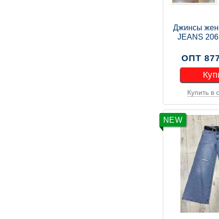
Джинсы жен
JEANS 20
ОПТ 877
Куп
Купить в 
Куп
NEW