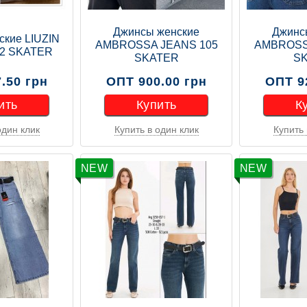
Джинсы женские
Джинс
ские LIUZIN
AMBROSSA JEANS 105
AMBROSS
62 SKATER
SKATER
S
.50 грн
ОПТ 900.00 грн
ОПТ 9
ить
Купить
К
один клик
Купить в один клик
Купить 
ить
Купить
К
NEW
NEW