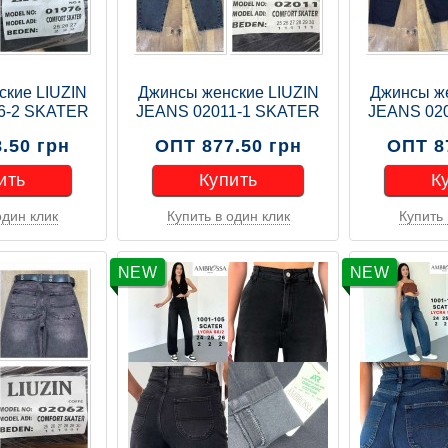
ские LIUZIN
Джинсы женские LIUZIN
Джинсы же
6-2 SKATER
JEANS 02011-1 SKATER
JEANS 02
.50 грн
ОПТ 877.50 грн
ОПТ 8
ить
Купить
К
один клик
Купить в один клик
Купить 
ить
Купить
К
NEW
NEW