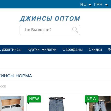
RU
ГРН
ДЖИНСЫ ОПТОМ
, джеггинсы
Куртки, жилетки
Сарафаны
Скидки
Ф
ЖИНСЫ НОРМА
сок
NEW
NEW