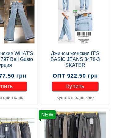
нские WHAT'S
Джинсы женские IT'S
97 Bell Gusto
BASIC JEANS 3478-3
урция
SKATER
77.50 грн
ОПТ 922.50 грн
упить
Купить
в один клик
Купить в один клик
упить
Купить
NEW