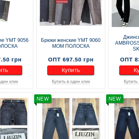
Джинс
ие YMT 9056
Брюки женские YMT 9060
AMBROSS
ОЛОСКА
МОМ ПОЛОСКА
S
.50 грн
ОПТ 697.50 грн
ОПТ 8
ить
Купить
К
один клик
Купить в один клик
Купить 
ить
Купить
К
NEW
NEW