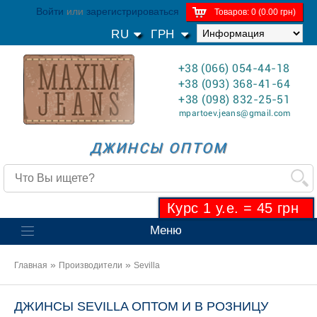
Войти
или
зарегистрироваться
Товаров: 0 (0.00 грн)
RU
ГРН
+38 (066) 054-44-18
+38 (093) 368-41-64
+38 (098) 832-25-51
mpartoev.jeans@gmail.com
ДЖИНСЫ ОПТОМ
Курс 1 у.е. = 45 грн
Меню
»
»
Главная
Производители
Sevilla
ДЖИНСЫ SEVILLA ОПТОМ И В РОЗНИЦУ