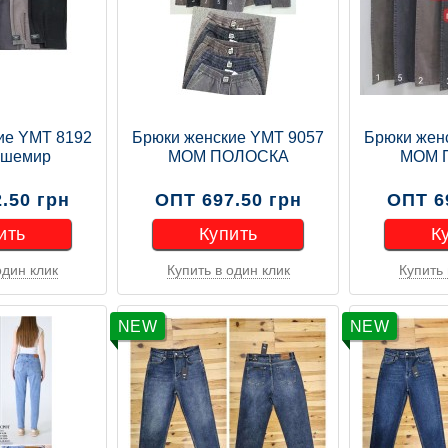
ие YMT 8192
Брюки женские YMT 9057
Брюки жен
ашемир
МОМ ПОЛОСКА
МОМ 
.50 грн
ОПТ 697.50 грн
ОПТ 6
ить
Купить
К
один клик
Купить в один клик
Купить 
ить
Купить
К
NEW
NEW