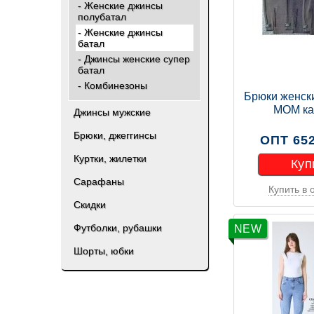
- Женские джинсы
полубатал
- Женские джинсы
батал
- Джинсы женские супер
батал
- Комбинезоны
Брюки женск
МОМ к
Джинсы мужские
Брюки, джеггинсы
ОПТ 652
Куртки, жилетки
Куп
Сарафаны
Купить в 
Скидки
Куп
Футболки, рубашки
NEW
Шорты, юбки