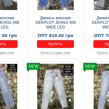
женские
Джинсы женские
Джинс
JEANS 498
DEKPLOY JEANS 509
DEKPLOY
 LEG
WIDE LEG
WI
.50 грн
ОПТ 810.00 грн
ОПТ 7
ить
Купить
К
один клик
Купить в один клик
Купить 
ить
Купить
К
NEW
NEW