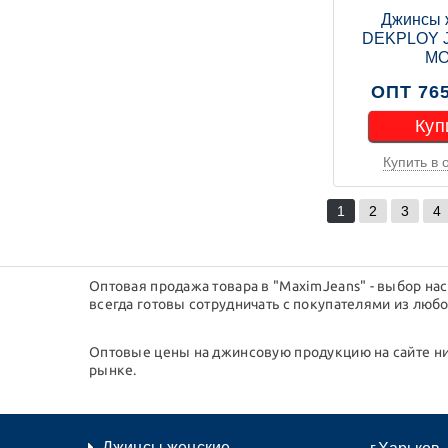
Джинсы 
DEKPLOY 
M
ОПТ 765
Куп
Купить в 
Куп
1
2
3
4
Оптовая продажа товара в "MaximJeans" - выбор на
всегда готовы сотрудничать с покупателями из любо
Оптовые цены на джинсовую продукцию на сайте ни
рынке.
Джинсы женские