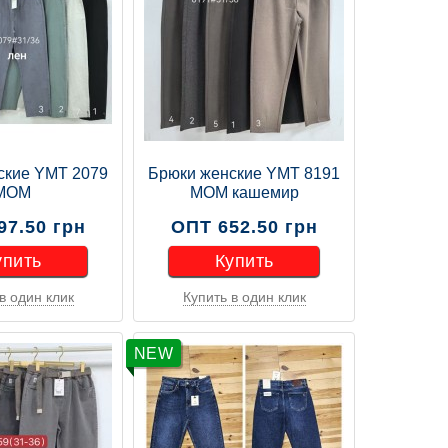
ские YMT 2079
Брюки женские YMT 8191
МОМ
МОМ кашемир
97.50 грн
ОПТ 652.50 грн
упить
Купить
в один клик
Купить в один клик
упить
Купить
NEW