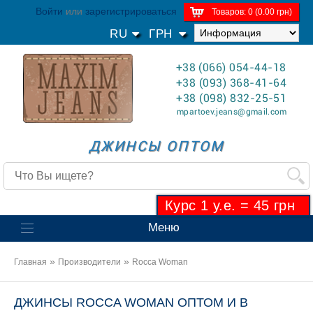
Войти
или
зарегистрироваться
Товаров: 0 (0.00 грн)
RU
ГРН
+38 (066) 054-44-18
+38 (093) 368-41-64
+38 (098) 832-25-51
mpartoev.jeans@gmail.com
ДЖИНСЫ ОПТОМ
Курс 1 у.е. = 45 грн
Меню
»
»
Главная
Производители
Rocca Woman
ДЖИНСЫ ROCCA WOMAN ОПТОМ И В