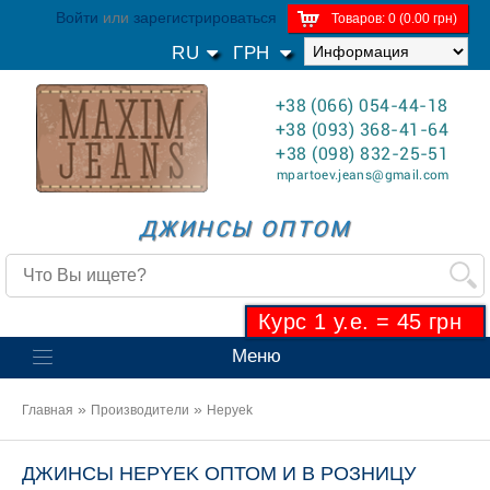
Войти
или
зарегистрироваться
Товаров: 0 (0.00 грн)
RU
ГРН
+38 (066) 054-44-18
+38 (093) 368-41-64
+38 (098) 832-25-51
mpartoev.jeans@gmail.com
ДЖИНСЫ ОПТОМ
Курс 1 у.е. = 45 грн
Меню
»
»
Главная
Производители
Hepyek
ДЖИНСЫ HEPYEK ОПТОМ И В РОЗНИЦУ