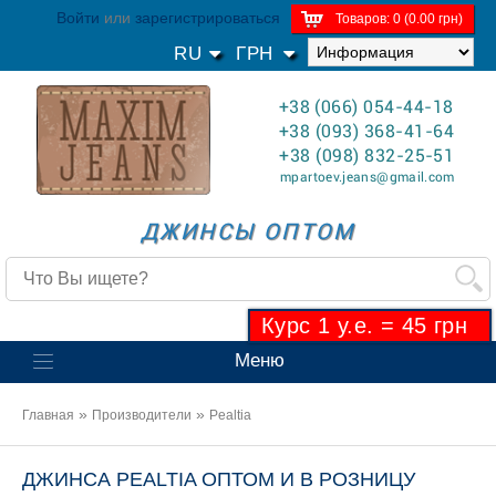
Войти
или
зарегистрироваться
Товаров: 0 (0.00 грн)
RU
ГРН
+38 (066) 054-44-18
+38 (093) 368-41-64
+38 (098) 832-25-51
mpartoev.jeans@gmail.com
ДЖИНСЫ ОПТОМ
Курс 1 у.е. = 45 грн
Меню
»
»
Главная
Производители
Pealtia
ДЖИНСА PEALTIA ОПТОМ И В РОЗНИЦУ