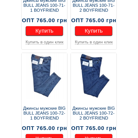
Джинсы мужские BIG
Джинсы мужские BIG
BULL JEANS 100-71-
BULL JEANS 100-71-
1 BOYFRIEND
2 BOYFRIEND
ОПТ 765.00 грн
ОПТ 765.00 грн
Купить
Купить
Купить в один клик
Купить в один клик
Купить
Купить
Джинсы мужские BIG
Джинсы мужские BIG
BULL JEANS 100-72-
BULL JEANS 100-72-
1 BOYFRIEND
2 BOYFRIEND
ОПТ 765.00 грн
ОПТ 765.00 грн