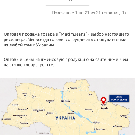
Купить
Показано с 1 по 21 из 21 (страниц: 1)
Оптовая продажа товара в "MaximJeans" - выбор настоящего
реселлера. Мы всегда готовы сотрудничать с покупателями
из любой точки Украины.
Оптовые цены на джинсовую продукцию на сайте ниже, чем
на эти же товары рынке.