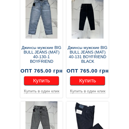
Джинсы мужские BIG
Джинсы мужские BIG
BULL JEANS (MAT)
BULL JEANS (MAT)
40-130-1
40-131 BOYFRIEND
BOYFRIEND
BLACK
ОПТ 765.00 грн
ОПТ 765.00 грн
Купить
Купить
Купить в один клик
Купить в один клик
Купить
Купить