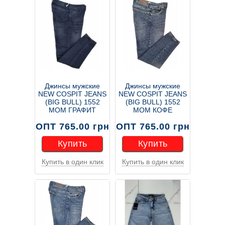
Джинсы мужские
Джинсы мужские
NEW COSPIT JEANS
NEW COSPIT JEANS
(BIG BULL) 1552
(BIG BULL) 1552
МОМ ГРАФИТ
МОМ КОФЕ
ОПТ 765.00 грн
ОПТ 765.00 грн
Купить
Купить
Купить в один клик
Купить в один клик
Купить
Купить