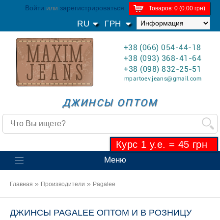
Войти
или
зарегистрироваться
Товаров: 0 (0.00 грн)
RU
ГРН
+38 (066) 054-44-18
+38 (093) 368-41-64
+38 (098) 832-25-51
mpartoev.jeans@gmail.com
ДЖИНСЫ ОПТОМ
Курс 1 у.е. = 45 грн
Меню
»
»
Главная
Производители
Pagalee
ДЖИНСЫ PAGALEE ОПТОМ И В РОЗНИЦУ