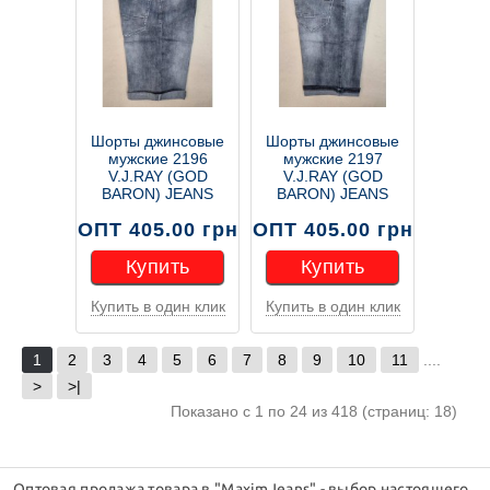
Шорты джинсовые
Шорты джинсовые
мужские 2196
мужские 2197
V.J.RAY (GOD
V.J.RAY (GOD
BARON) JEANS
BARON) JEANS
ОПТ 405.00 грн
ОПТ 405.00 грн
Купить
Купить
Купить в один клик
Купить в один клик
Купить
Купить
1
2
3
4
5
6
7
8
9
10
11
....
>
>|
Показано с 1 по 24 из 418 (страниц: 18)
Оптовая продажа товара в "MaximJeans" - выбор настоящего