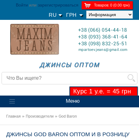
Войти
или
зарегистрироваться
Товаров: 0 (0.00 грн)
RU
ГРН
+38 (066) 054-44-18
+38 (093) 368-41-64
+38 (098) 832-25-51
mpartoev.jeans@gmail.com
ДЖИНСЫ ОПТОМ
Курс 1 у.е. = 45 грн
Меню
»
»
Главная
Производители
God Baron
ДЖИНСЫ GOD BARON ОПТОМ И В РОЗНИЦУ