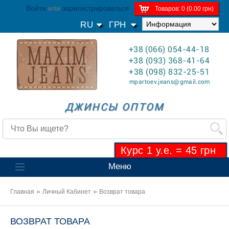
Войти
или
зарегистрироваться
Товаров: 0 (0.00 грн)
RU
ГРН
+38 (066) 054-44-18
+38 (093) 368-41-64
+38 (098) 832-25-51
mpartoev.jeans@gmail.com
ДЖИНСЫ ОПТОМ
Курс 1 у.е. = 45 грн
Меню
»
»
Главная
Личный Кабинет
Возврат товара
ВОЗВРАТ ТОВАРА