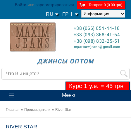
Войти
или
зарегистрироваться
Товаров: 0 (0.00 грн)
RU
ГРН
+38 (066) 054-44-18
+38 (093) 368-41-64
+38 (098) 832-25-51
mpartoev.jeans@gmail.com
ДЖИНСЫ ОПТОМ
Курс 1 у.е. = 45 грн
Меню
»
»
Главная
Производители
River Star
RIVER STAR