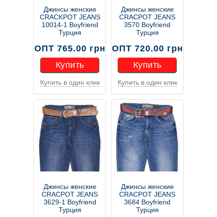
Джинсы женские
Джинсы женские
CRACKPOT JEANS
CRACPOT JEANS
10014-1 Boyfriend
3570 Boyfriend
Турция
Турция
ОПТ 765.00 грн
ОПТ 720.00 грн
Купить
Купить
Купить в один клик
Купить в один клик
Купить
Купить
Джинсы женские
Джинсы женские
CRACPOT JEANS
CRACPOT JEANS
3629-1 Boyfriend
3684 Boyfriend
Турция
Турция