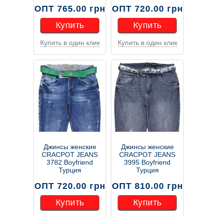
ОПТ 765.00 грн
ОПТ 720.00 грн
Купить
Купить
Купить в один клик
Купить в один клик
Купить
Купить
Джинсы женские
Джинсы женские
CRACPOT JEANS
CRACPOT JEANS
3782 Boyfriend
3995 Boyfriend
Турция
Турция
ОПТ 720.00 грн
ОПТ 810.00 грн
Купить
Купить