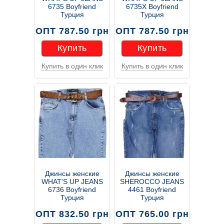
6735 Boyfriend
6735Х Boyfriend
Турция
Турция
ОПТ 787.50 грн
ОПТ 787.50 грн
Купить
Купить
Купить в один клик
Купить в один клик
Купить
Купить
Джинсы женские
Джинсы женские
WHAT'S UP JEANS
SHEROCCO JEANS
6736 Boyfriend
4461 Boyfriend
Турция
Турция
ОПТ 832.50 грн
ОПТ 765.00 грн