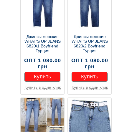
Джинсы женские
Джинсы женские
WHAT'S UP JEANS
WHAT'S UP JEANS
6820/1 Boyfriend
6820/2 Boyfriend
Турция
Турция
ОПТ 1 080.00
ОПТ 1 080.00
грн
грн
Купить
Купить
Купить в один клик
Купить в один клик
Купить
Купить