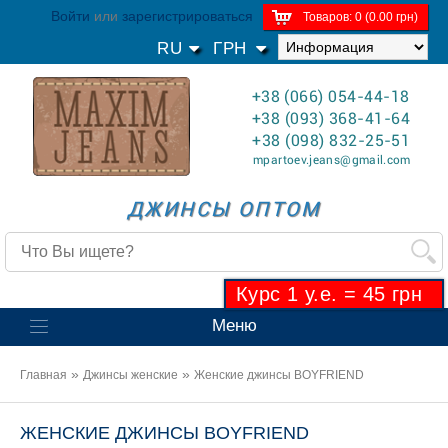
Войти
или
зарегистрироваться
Товаров: 0 (0.00 грн)
RU
ГРН
+38 (066) 054-44-18
+38 (093) 368-41-64
+38 (098) 832-25-51
mpartoev.jeans@gmail.com
ДЖИНСЫ ОПТОМ
Курс 1 у.е. = 45 грн
Меню
»
»
Главная
Джинсы женские
Женские джинсы BOYFRIEND
ЖЕНСКИЕ ДЖИНСЫ BOYFRIEND