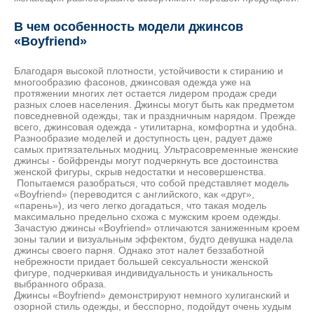
В чем особенность модели джинсов
«Boyfriend»
Благодаря высокой плотности, устойчивости к стиранию и
многообразию фасонов, джинсовая одежда уже на
протяжении многих лет остается лидером продаж среди
разных слоев населения. Джинсы могут быть как предметом
повседневной одежды, так и праздничным нарядом. Прежде
всего, джинсовая одежда - утилитарна, комфортна и удобна.
Разнообразие моделей и доступность цен, радует даже
самых притязательных модниц. Ультрасовременные женские
джинсы - бойфренды могут подчеркнуть все достоинства
женской фигуры, скрыв недостатки и несовершенства.
Попытаемся разобраться, что собой представляет модель
«Boyfriend» (переводится с английского, как «друг»,
«парень»), из чего легко догадаться, что такая модель
максимально предельно схожа с мужским кроем одежды.
Зачастую джинсы «Boyfriend» отличаются заниженным кроем
зоны талии и визуальным эффектом, будто девушка надела
джинсы своего парня. Однако этот налет беззаботной
небрежности придает большей сексуальности женской
фигуре, подчеркивая индивидуальность и уникальность
выбранного образа.
Джинсы «Boyfriend» демонстрируют немного хулиганский и
озорной стиль одежды, и бесспорно, подойдут очень худым