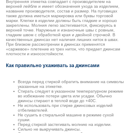
Внутренняя этикетка совпадает с производителем на
верхней лейбле и имеет обозначения ухода за изделием,
название производителя, состав и размер. На пуговицах
также должна иметься маркировка или буквы торговой
марки. Клепки в изделии должны быть гладкие и хорошо
закреплены. Молния легко застегивается, фиксируясь в
верхней точке. Наружные и изнаночные швы с ровным,
гладким швом с обработкой края и двойной строчкой. В
качественных джинсах нет наличия лишних ниток в швах.
При близком рассмотрении в джинсах применятся
«саржевое» плетение из трех ниток, что придает джинсам
плотности и износостойкости.
Как правильно ухаживать за джинсами
Всегда перед стиркой обратить внимание на символы
указанные на этикетке.
Стирать следует в указанном температурном режиме
во избежание потери цвета или усадки. Обычно
джинсы стирают в теплой воде до +40С.
Не использовать при стирке джинсовых изделий
отбеливателей.
Не сушить в стиральной машине в режиме сухой
сушки.
Перед стиркой застегивать молнию на изделии.
Сильно не выкручивать джинсы.