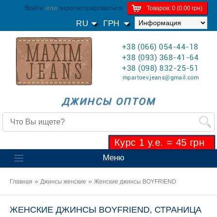
Войти
или
зарегистрироваться
Товаров: 0 (0.00 грн)
RU
ГРН
+38 (066) 054-44-18
+38 (093) 368-41-64
+38 (098) 832-25-51
mpartoev.jeans@gmail.com
ДЖИНСЫ ОПТОМ
Курс 1 у.е. = 45 грн
Меню
»
»
Главная
Джинсы женские
Женские джинсы BOYFRIEND
ЖЕНСКИЕ ДЖИНСЫ BOYFRIEND, СТРАНИЦА