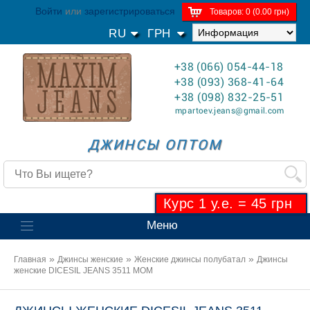
Войти
или
зарегистрироваться
Товаров: 0 (0.00 грн)
RU
ГРН
+38 (066) 054-44-18
+38 (093) 368-41-64
+38 (098) 832-25-51
mpartoev.jeans@gmail.com
ДЖИНСЫ ОПТОМ
Курс 1 у.е. = 45 грн
Меню
»
»
»
Главная
Джинсы женские
Женские джинсы полубатал
Джинсы
женские DICESIL JEANS 3511 MOM