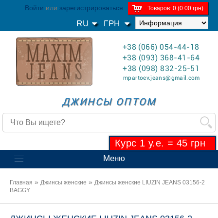
Войти
или
зарегистрироваться
Товаров: 0 (0.00 грн)
RU
ГРН
+38 (066) 054-44-18
+38 (093) 368-41-64
+38 (098) 832-25-51
mpartoev.jeans@gmail.com
ДЖИНСЫ ОПТОМ
Курс 1 у.е. = 45 грн
Меню
»
»
Главная
Джинсы женские
Джинсы женские LIUZIN JEANS 03156-2
BAGGY