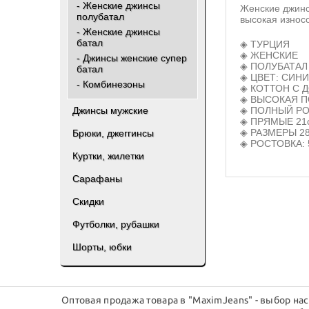
- Женские джинсы
Женские джинс
полубатал
высокая износ
- Женские джинсы
батал
◈️ ТУРЦИЯ
◈️ ЖЕНСКИЕ
- Джинсы женские супер
◈️ ПОЛУБАТАЛ
батал
◈️ ЦВЕТ: СИН
- Комбинезоны
◈️ КОТТОН С
◈️ ВЫСОКАЯ 
◈️ ПОЛНЫЙ Р
Джинсы мужские
◈️ ПРЯМЫЕ 21
◈️ РАЗМЕРЫ 28
Брюки, джеггинсы
◈️ РОСТОВКА:
Куртки, жилетки
Сарафаны
Скидки
Футболки, рубашки
Шорты, юбки
Оптовая продажа товара в "MaximJeans" - выбор на