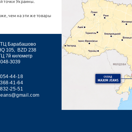
й точки Украины.
же, чем на эти же товары
, ТЦ Барабашово
HQ 105, BZD 238
ТЦ 7й километр
3048-3039
 054-44-18
 368-41-64
 832-25-51
.jeans@gmail.com