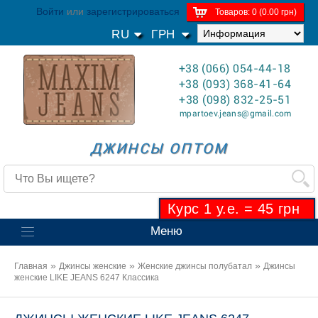
Войти
или
зарегистрироваться
Товаров: 0 (0.00 грн)
RU
ГРН
+38 (066) 054-44-18
+38 (093) 368-41-64
+38 (098) 832-25-51
mpartoev.jeans@gmail.com
ДЖИНСЫ ОПТОМ
Курс 1 у.е. = 45 грн
Меню
»
»
»
Главная
Джинсы женские
Женские джинсы полубатал
Джинсы
женские LIKE JEANS 6247 Классика