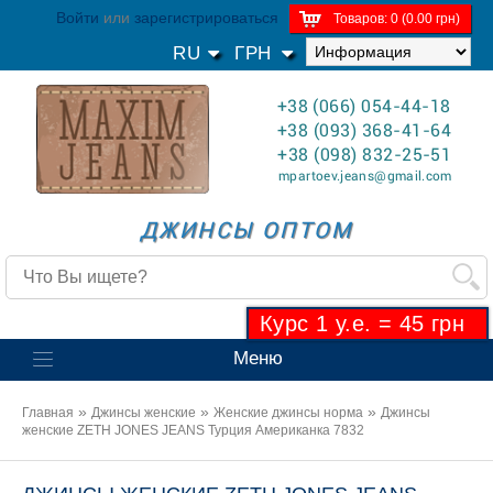
Войти
или
зарегистрироваться
Товаров: 0 (0.00 грн)
RU
ГРН
+38 (066) 054-44-18
+38 (093) 368-41-64
+38 (098) 832-25-51
mpartoev.jeans@gmail.com
ДЖИНСЫ ОПТОМ
Курс 1 у.е. = 45 грн
Меню
»
»
»
Главная
Джинсы женские
Женские джинсы норма
Джинсы
женские ZETH JONES JEANS Турция Американка 7832