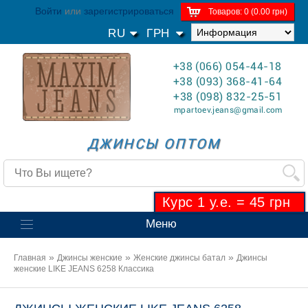
Войти
или
зарегистрироваться
Товаров: 0 (0.00 грн)
RU
ГРН
+38 (066) 054-44-18
+38 (093) 368-41-64
+38 (098) 832-25-51
mpartoev.jeans@gmail.com
ДЖИНСЫ ОПТОМ
Курс 1 у.е. = 45 грн
Меню
»
»
»
Главная
Джинсы женские
Женские джинсы батал
Джинсы
женские LIKE JEANS 6258 Классика