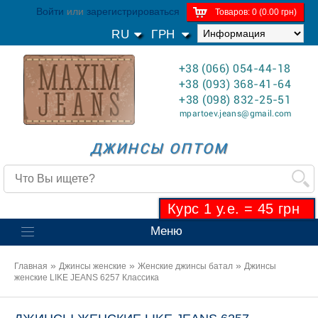
Войти
или
зарегистрироваться
Товаров: 0 (0.00 грн)
RU
ГРН
+38 (066) 054-44-18
+38 (093) 368-41-64
+38 (098) 832-25-51
mpartoev.jeans@gmail.com
ДЖИНСЫ ОПТОМ
Курс 1 у.е. = 45 грн
Меню
»
»
»
Главная
Джинсы женские
Женские джинсы батал
Джинсы
женские LIKE JEANS 6257 Классика