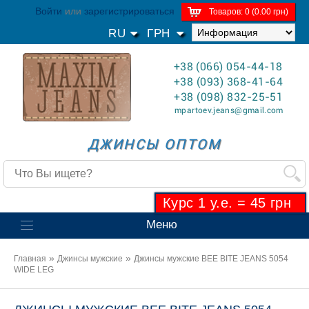
Войти
или
зарегистрироваться
Товаров: 0 (0.00 грн)
RU
ГРН
+38 (066) 054-44-18
+38 (093) 368-41-64
+38 (098) 832-25-51
mpartoev.jeans@gmail.com
ДЖИНСЫ ОПТОМ
Курс 1 у.е. = 45 грн
Меню
»
»
Главная
Джинсы мужские
Джинсы мужские BEE BITE JEANS 5054
WIDE LEG