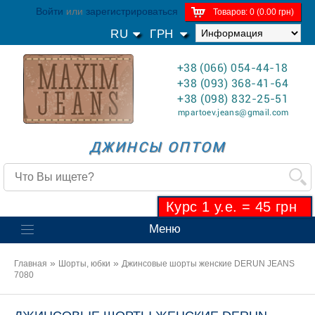
Войти
или
зарегистрироваться
Товаров: 0 (0.00 грн)
RU
ГРН
+38 (066) 054-44-18
+38 (093) 368-41-64
+38 (098) 832-25-51
mpartoev.jeans@gmail.com
ДЖИНСЫ ОПТОМ
Курс 1 у.е. = 45 грн
Меню
»
»
Главная
Шорты, юбки
Джинсовые шорты женские DERUN JEANS
7080