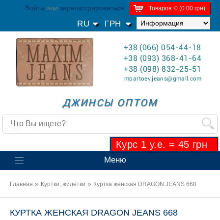
Войти
или
зарегистрироваться
Товаров: 0 (0.00 грн)
RU
ГРН
+38 (066) 054-44-18
+38 (093) 368-41-64
+38 (098) 832-25-51
mpartoev.jeans@gmail.com
ДЖИНСЫ ОПТОМ
Курс 1 у.е. = 45 грн
Меню
»
»
Главная
Куртки, жилетки
Куртка женская DRAGON JEANS 668
КУРТКА ЖЕНСКАЯ DRAGON JEANS 668