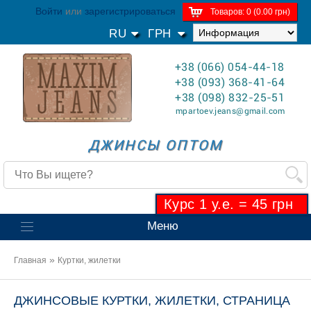
Войти
или
зарегистрироваться
Товаров: 0 (0.00 грн)
RU
ГРН
+38 (066) 054-44-18
+38 (093) 368-41-64
+38 (098) 832-25-51
mpartoev.jeans@gmail.com
ДЖИНСЫ ОПТОМ
Курс 1 у.е. = 45 грн
Меню
»
Главная
Куртки, жилетки
ДЖИНСОВЫЕ КУРТКИ, ЖИЛЕТКИ, СТРАНИЦА